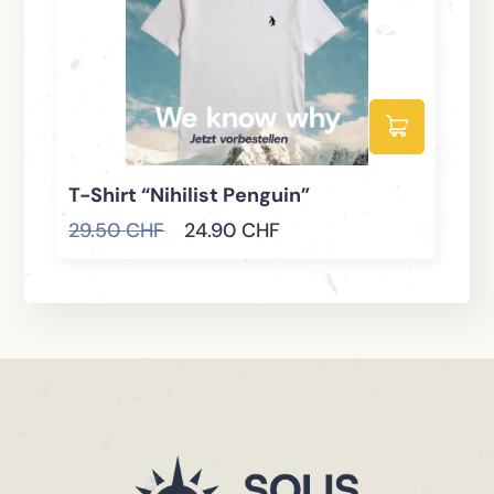
T-Shirt “Nihilist Penguin”
S
29.50
CHF
24.90
CHF
4