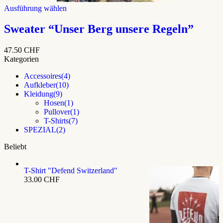
Dieses
Ausführung wählen
Produkt
weist
Sweater “Unser Berg unsere Regeln”
mehrere
Varianten
47.50
CHF
auf.
Kategorien
Die
Optionen
Accessoires
(4)
können
Aufkleber
(10)
auf
Kleidung
(9)
der
Hosen
(1)
Produktseite
Pullover
(1)
gewählt
T-Shirts
(7)
werden
SPEZIAL
(2)
Beliebt
T-Shirt "Defend Switzerland"
33.00
CHF