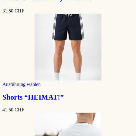
mehrere
Varianten
31.50
CHF
auf.
Die
Optionen
können
auf
der
Produktseite
gewählt
werden
Dieses
Ausführung wählen
Produkt
weist
Shorts “HEIMAT!”
mehrere
Varianten
41.50
CHF
auf.
Die
Optionen
können
auf