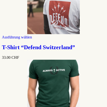
der
Produktseite
gewählt
werden
Dieses
Ausführung wählen
Produkt
weist
T-Shirt “Defend Switzerland”
mehrere
Varianten
33.00
CHF
auf.
Die
Optionen
können
auf
der
Produktseite
gewählt
werden