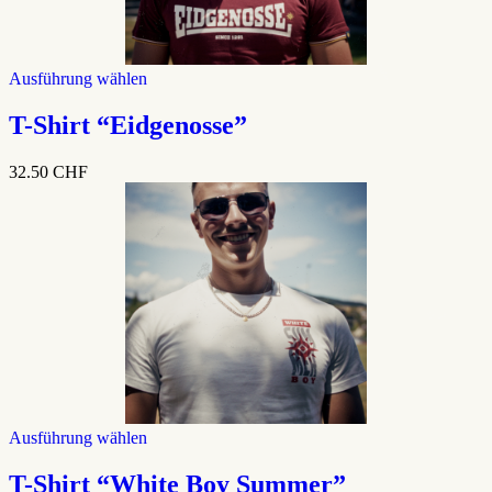
Dieses
Ausführung wählen
Produkt
weist
T-Shirt “Eidgenosse”
mehrere
Varianten
32.50
CHF
auf.
Die
Optionen
können
auf
der
Produktseite
gewählt
werden
Dieses
Ausführung wählen
Produkt
weist
T-Shirt “White Boy Summer”