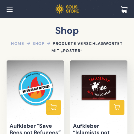
Shop
HOME
SHOP
PRODUKTE VERSCHLAGWORTET
MIT „POSTER“
Aufkleber “Save
Aufkleber
Bees not Refugees”
“Islamists not